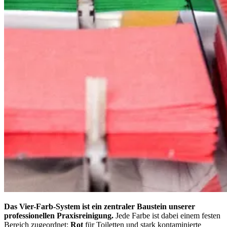
Das Vier-Farb-System ist ein zentraler Baustein unserer
professionellen Praxisreinigung.
Jede Farbe ist dabei einem festen
Bereich zugeordnet:
Rot
für Toiletten und stark kontaminierte