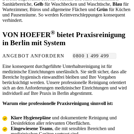
Sanitärbereiche,
Gelb
für Waschbecken und Waschtische,
Blau
für
Wartezimmer, Büros und allgemeine Flächen und
Grün
für Küchen
und Pausenräume. So werden Keimverschleppungen konsequent
verhindert.
®
VON HOEFER
bietet Praxisreinigung
in Berlin mit System
ANGEBOT ANFORDERN
0800 1 499 499
Eine konsequent durchgeführte Unterhaltsreinigung ist für
medizinische Einrichtungen unerlässlich. Sie stellt sicher, dass alle
Bereiche hygienisch einwandfrei bleiben und Ihre Vorgaben
berücksichtigt werden. Unsere professionelle Reinigung orientiert
sich an den Anforderungen medizinischer Einrichtungen und wird
individuell auf Ihre Praxis in Berlin abgestimmt.
Warum eine professionelle Praxisreinigung sinnvoll ist:
Klare Hygienepläne
und dokumentierte Reinigung und
Desinfektion aller relevanten Oberflächen.
Eingewiesene Teams
, die mit sensiblen Bereichen und
medizinischen Geräten vertraut sind.