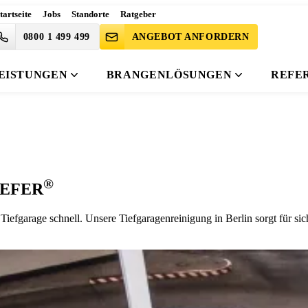
tartseite
Jobs
Standorte
Ratgeber
0800 1 499 499
ANGEBOT ANFORDERN
EISTUNGEN
BRANGENLÖSUNGEN
REFE
®
OEFER
iefgarage schnell. Unsere Tiefgaragenreinigung in Berlin sorgt für sic